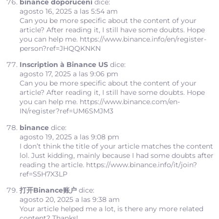
binance doporucení
dice:
agosto 16, 2025 a las 5:54 am
Can you be more specific about the content of your
article? After reading it, I still have some doubts. Hope
you can help me.
https://www.binance.info/en/register-
person?ref=JHQQKNKN
Inscription à Binance US
dice:
agosto 17, 2025 a las 9:06 pm
Can you be more specific about the content of your
article? After reading it, I still have some doubts. Hope
you can help me.
https://www.binance.com/en-
IN/register?ref=UM6SMJM3
binance
dice:
agosto 19, 2025 a las 9:08 pm
I don’t think the title of your article matches the content
lol. Just kidding, mainly because I had some doubts after
reading the article.
https://www.binance.info/it/join?
ref=S5H7X3LP
打开Binance账户
dice:
agosto 20, 2025 a las 9:38 am
Your article helped me a lot, is there any more related
content? Thanks!