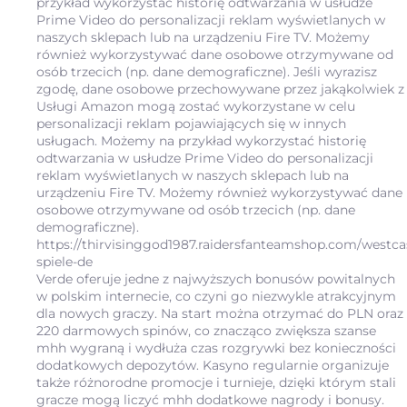
przykład wykorzystać historię odtwarzania w usłudze
Prime Video do personalizacji reklam wyświetlanych w
naszych sklepach lub na urządzeniu Fire TV. Możemy
również wykorzystywać dane osobowe otrzymywane od
osób trzecich (np. dane demograficzne). Jeśli wyrazisz
zgodę, dane osobowe przechowywane przez jakąkolwiek z
Usługi Amazon mogą zostać wykorzystane w celu
personalizacji reklam pojawiających się w innych
usługach. Możemy na przykład wykorzystać historię
odtwarzania w usłudze Prime Video do personalizacji
reklam wyświetlanych w naszych sklepach lub na
urządzeniu Fire TV. Możemy również wykorzystywać dane
osobowe otrzymywane od osób trzecich (np. dane
demograficzne).
https://thirvisinggod1987.raidersfanteamshop.com/westca
spiele-de
Verde oferuje jedne z najwyższych bonusów powitalnych
w polskim internecie, co czyni go niezwykle atrakcyjnym
dla nowych graczy. Na start można otrzymać do PLN oraz
220 darmowych spinów, co znacząco zwiększa szanse
mhh wygraną i wydłuża czas rozgrywki bez konieczności
dodatkowych depozytów. Kasyno regularnie organizuje
także różnorodne promocje i turnieje, dzięki którym stali
gracze mogą liczyć mhh dodatkowe nagrody i bonusy.