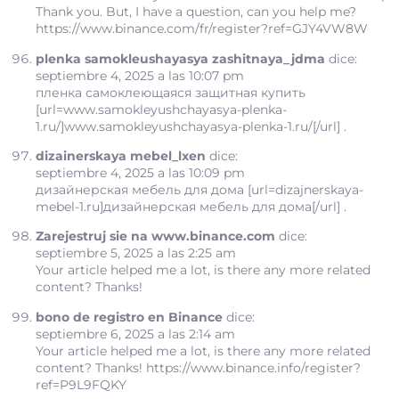
Thank you. But, I have a question, can you help me?
https://www.binance.com/fr/register?ref=GJY4VW8W
plenka samokleushayasya zashitnaya_jdma
dice:
septiembre 4, 2025 a las 10:07 pm
пленка самоклеющаяся защитная купить
[url=www.samokleyushchayasya-plenka-
1.ru/]www.samokleyushchayasya-plenka-1.ru/[/url] .
dizainerskaya mebel_lxen
dice:
septiembre 4, 2025 a las 10:09 pm
дизайнерская мебель для дома [url=dizajnerskaya-
mebel-1.ru]дизайнерская мебель для дома[/url] .
Zarejestruj sie na www.binance.com
dice:
septiembre 5, 2025 a las 2:25 am
Your article helped me a lot, is there any more related
content? Thanks!
bono de registro en Binance
dice:
septiembre 6, 2025 a las 2:14 am
Your article helped me a lot, is there any more related
content? Thanks!
https://www.binance.info/register?
ref=P9L9FQKY