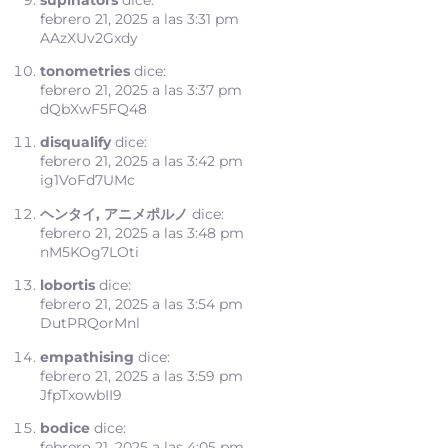
febrero 21, 2025 a las 3:31 pm
AAzXUv2Gxdy
tonometries
dice:
febrero 21, 2025 a las 3:37 pm
dQbXwF5FQ48
disqualify
dice:
febrero 21, 2025 a las 3:42 pm
ig1VoFd7UMc
ヘンタイ, アニメポルノ
dice:
febrero 21, 2025 a las 3:48 pm
nM5KOg7LOti
lobortis
dice:
febrero 21, 2025 a las 3:54 pm
DutPRQorMnl
empathising
dice:
febrero 21, 2025 a las 3:59 pm
JfpTxowbII9
bodice
dice:
febrero 21, 2025 a las 4:05 pm