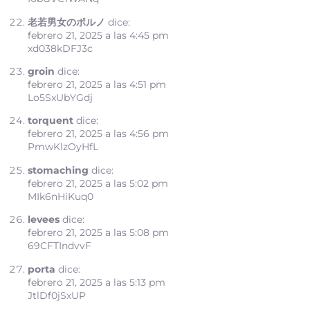
老若男女のポルノ
dice:
febrero 21, 2025 a las 4:45 pm
xd038kDFJ3c
groin
dice:
febrero 21, 2025 a las 4:51 pm
Lo5SxUbYGdj
torquent
dice:
febrero 21, 2025 a las 4:56 pm
PmwKlzOyHfL
stomaching
dice:
febrero 21, 2025 a las 5:02 pm
MIk6nHiKuq0
levees
dice:
febrero 21, 2025 a las 5:08 pm
69CFTIndvvF
porta
dice:
febrero 21, 2025 a las 5:13 pm
JtlDf0jSxUP