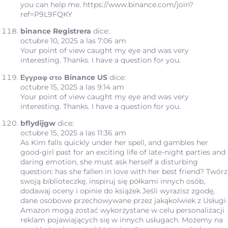
you can help me.
https://www.binance.com/join?
ref=P9L9FQKY
binance Registrera
dice:
octubre 10, 2025 a las 7:06 am
Your point of view caught my eye and was very
interesting. Thanks. I have a question for you.
Εγγραφ στο Binance US
dice:
octubre 15, 2025 a las 9:14 am
Your point of view caught my eye and was very
interesting. Thanks. I have a question for you.
bflydijgw
dice:
octubre 15, 2025 a las 11:36 am
As Kim falls quickly under her spell, and gambles her
good-girl past for an exciting life of late-night parties and
daring emotion, she must ask herself a disturbing
question: has she fallen in love with her best friend? Twórz
swoją biblioteczkę, inspiruj się półkami innych osób,
dodawaj oceny i opinie do książek Jeśli wyrazisz zgodę,
dane osobowe przechowywane przez jakąkolwiek z Usługi
Amazon mogą zostać wykorzystane w celu personalizacji
reklam pojawiających się w innych usługach. Możemy na