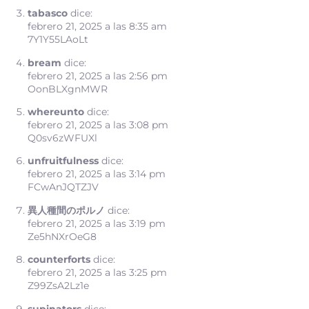
tabasco
dice:
febrero 21, 2025 a las 8:35 am
7Y1Y55LAoLt
bream
dice:
febrero 21, 2025 a las 2:56 pm
OonBLXgnMWR
whereunto
dice:
febrero 21, 2025 a las 3:08 pm
Q0sv6zWFUXl
unfruitfulness
dice:
febrero 21, 2025 a las 3:14 pm
FCwAnJQTZJV
異人種間のポルノ
dice:
febrero 21, 2025 a las 3:19 pm
Ze5hNXrOeG8
counterforts
dice:
febrero 21, 2025 a las 3:25 pm
Z99ZsA2Lz1e
supinators
dice: