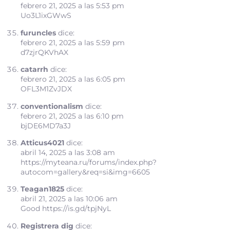
febrero 21, 2025 a las 5:53 pm
Uo3L1ixGWwS
furuncles
dice:
febrero 21, 2025 a las 5:59 pm
d7zjrQKVhAX
catarrh
dice:
febrero 21, 2025 a las 6:05 pm
OFL3M1ZvJDX
conventionalism
dice:
febrero 21, 2025 a las 6:10 pm
bjDE6MD7a3J
Atticus4021
dice:
abril 14, 2025 a las 3:08 am
https://myteana.ru/forums/index.php?
autocom=gallery&req=si&img=6605
Teagan1825
dice:
abril 21, 2025 a las 10:06 am
Good
https://is.gd/tpjNyL
Registrera dig
dice: