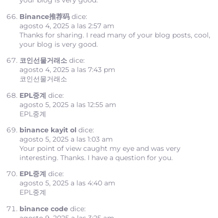
your blog is very good.
Binance推荐码
dice:
agosto 4, 2025 a las 2:57 am
Thanks for sharing. I read many of your blog posts, cool,
your blog is very good.
코인선물거래소
dice:
agosto 4, 2025 a las 7:43 pm
코인선물거래소
EPL중계
dice:
agosto 5, 2025 a las 12:55 am
EPL중계
binance kayit ol
dice:
agosto 5, 2025 a las 1:03 am
Your point of view caught my eye and was very
interesting. Thanks. I have a question for you.
EPL중계
dice:
agosto 5, 2025 a las 4:40 am
EPL중계
binance code
dice:
agosto 9, 2025 a las 3:25 am