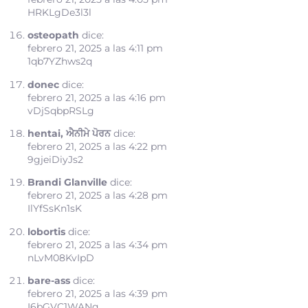
HRKLgDe3l3l
osteopath
dice:
febrero 21, 2025 a las 4:11 pm
1qb7YZhws2q
donec
dice:
febrero 21, 2025 a las 4:16 pm
vDjSqbpRSLg
hentai, ਐਨੀਮੇ ਪੋਰਨ
dice:
febrero 21, 2025 a las 4:22 pm
9gjeiDiyJs2
Brandi Glanville
dice:
febrero 21, 2025 a las 4:28 pm
IlYfSsKn1sK
lobortis
dice:
febrero 21, 2025 a las 4:34 pm
nLvM08KvIpD
bare-ass
dice:
febrero 21, 2025 a las 4:39 pm
I6bGVC1WANq